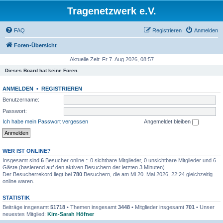
Tragenetzwerk e.V.
FAQ
Registrieren
Anmelden
Foren-Übersicht
Aktuelle Zeit: Fr 7. Aug 2026, 08:57
Dieses Board hat keine Foren.
ANMELDEN
•
REGISTRIEREN
Benutzername:
Passwort:
Ich habe mein Passwort vergessen
Angemeldet bleiben
WER IST ONLINE?
Insgesamt sind
6
Besucher online :: 0 sichtbare Mitglieder, 0 unsichtbare Mitglieder und 6
Gäste (basierend auf den aktiven Besuchern der letzten 3 Minuten)
Der Besucherrekord liegt bei
780
Besuchern, die am Mi 20. Mai 2026, 22:24 gleichzeitig
online waren.
STATISTIK
Beiträge insgesamt
51718
• Themen insgesamt
3448
• Mitglieder insgesamt
701
• Unser
neuestes Mitglied:
Kim-Sarah Höfner