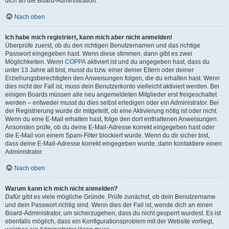
dich an die Board-Administration.
Nach oben
Ich habe mich registriert, kann mich aber nicht anmelden!
Überprüfe zuerst, ob du den richtigen Benutzernamen und das richtige
Passwort eingegeben hast. Wenn diese stimmen, dann gibt es zwei
Möglichkeiten. Wenn
COPPA
aktiviert ist und du angegeben hast, dass du
unter 13 Jahre alt bist, musst du bzw. einer deiner Eltern oder deiner
Erziehungsberechtigten den Anweisungen folgen, die du erhalten hast. Wenn
dies nicht der Fall ist, muss dein Benutzerkonto vielleicht aktiviert werden. Bei
einigen Boards müssen alle neu angemeldeten Mitglieder erst freigeschaltet
werden – entweder musst du dies selbst erledigen oder ein Administrator. Bei
der Registrierung wurde dir mitgeteilt, ob eine Aktivierung nötig ist oder nicht.
Wenn du eine E-Mail erhalten hast, folge den dort enthaltenen Anweisungen.
Ansonsten prüfe, ob du deine E-Mail-Adresse korrekt eingegeben hast oder
die E-Mail von einem Spam-Filter blockiert wurde. Wenn du dir sicher bist,
dass deine E-Mail-Adresse korrekt eingegeben wurde, dann kontaktiere einen
Administrator.
Nach oben
Warum kann ich mich nicht anmelden?
Dafür gibt es viele mögliche Gründe. Prüfe zunächst, ob dein Benutzername
und dein Passwort richtig sind. Wenn dies der Fall ist, wende dich an einen
Board-Administrator, um sicherzugehen, dass du nicht gesperrt wurdest. Es ist
ebenfalls möglich, dass ein Konfigurationsproblem mit der Website vorliegt,