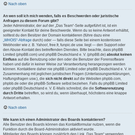
Nach oben
An wen soll ich mich wenden, falls es Beschwerden oder juristische
Anfragen zu diesem Forum gibt?
Jeder Administrator, der auf der „Das Team“-Seite aufgeführt ist, ist ein
geeigneter Kontakt für deine Beschwerde. Wenn du so keine Antwort erhältst,
solltest du den Besitzer der Domain kontaktieren (führe dazu eine
„WHOIS“-Abfrage
durch) oder — falls diese Seite bei einem kostenlosen
Webhoster wie z. B. Yahoo!, free.fr, funpic.de usw. liegt — den Support oder
den Abuse-Kontakt des betreffenden Dienstes. Bitte beachte, dass phpBB
Limited (phpBB.com) und phpBB Deutschland e. V. (phpBB.de)
absolut keinen
Einfluss
auf die Benutzung oder den oder die Benutzer der Forensoftware
haben und dafür in keiner Weise zur Verantwortung herangezogen werden
können. Kontaktiere daher nie phpBB Limited oder phpBB Deutschland e. V. in
Zusammenhang mit jeglichen juristischen Fragen (Unterlassungserklärungen,
Haftungsfragen usw.), die
sich nicht direkt
auf die Websiten phpbb.com,
phpbb.de oder die phpBB-Software selbst beziehen. Falls du phpBB Limited
oder phpBB Deutschland e. V. E-Mails schreibst, die die
Softwarenutzung
durch Dritte
betreffen, so wirst du, wenn überhaupt, höchstens eine knappe
Antwort erhalten.
Nach oben
Wie kann ich einen Administrator des Boards kontaktieren?
Alle Benutzer des Boards können das Kontaktformular nutzen, wenn die
Funktion durch die Board-Administration aktiviert wurde.
Mitglieder des Boards können zusätzlich den Link „Das Team“ verwenden.