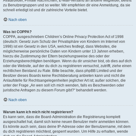
Avatarbilder, Private Nachrichten, E-Mail-Versand an andere Mitglieder, Beitritt
zu Benutzergruppen und so weiter. Wir empfehlen dir eine Anmeldung, da sie
schnell erledigt ist und dir zahlreiche Vorteile bietet.
Nach oben
Was ist COPPA?
COPPA, ausgeschrieben Children’s Online Privacy Protection Act of 1998
(deutsch: Gesetz zum Schutz der Privatsphäre von Kindern im Internet von
1998) ist ein Gesetz in den USA, welches festlegt, dass Websites, die
möglicherweise persönliche Daten von Kindern unter 13 Jahren erheben,
hierzu die Zustimmung der Eltern beziehungsweise des oder der
Erziehungsberechtigten benötigen. Wenn du dir unsicher bist, ob dies auf dich
oder die Website, auf der du dich zu registrieren versuchst, zutrifft, ziehe einen
rechtlichen Beistand zu Rate. Bitte beachte, dass phpBB Limited und der
Besitzer dieses Boards keine Rechtsberatung anbieten kann und nicht die
Anlaufstelle für Rechtsangelegenheiten jeglicher Art ist; außer solchen, die
unter der Frage „An wen soll ich mich wenden, falls es Beschwerden oder
juristische Anfragen zu diesem Forum gibt?“ behandelt werden.
Nach oben
Warum kann ich mich nicht registrieren?
Es kann sein, dass die Board-Administration die Registrierung komplett
ausgeschaltet hat, damit sich keine neuen Benutzer mehr anmelden können.
Es könnte auch sein, dass deine IP-Adresse oder der Benutzername, mit dem
du dich registrieren möchtest, gesperrt wurden. Um Hilfe zu erhalten, wende