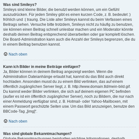
Was sind Smileys?
Smileys sind kleine Bilder, die benutzt werden können, um ein Gefühl
auszudrücken. Für jeden Smiley gibt es einen kurzen Code, z. B. bedeutet :)
fröhlich und :( traurig. Die Liste aller Smileys kannst du beim Verfassen eines
Beitrags sehen. Versuche bitte trotzdem, Smileys nicht zu häufig zu benutzen,
sie können einen Beitrag schnell unlesbar machen und ein Moderator könnte
deshalb deinen Beitrag entsprechend überarbeiten oder gar komplett löschen.
Die Board-Administration kann auch die Anzahl der Smileys begrenzen, die du
in einem Beitrag benutzen kannst.
Nach oben
Kann ich Bilder in meine Beiträge einfügen?
Ja, Bilder können in deinem Beitrag angezeigt werden. Wenn die
Administration Dateianhänge erlaubt hat, kannst du das Bild auch direkt
hochladen. Ansonsten musst du zu einem Bild verlinken, das auf einem
öffentlich zugänglichen Server liegt, z. B. http://www.domain.tld/mein-bild.gif.
Du kannst weder Bilder verlinken, die sich auf deinem eigenen PC befinden
(außer es ist ein öffentlich zugänglicher Server), noch zu Bildern, die nur nach
einer Anmeldung verfügbar sind, z. B. Hotmail- oder Yahoo-Mailboxen, mit
einem Passwort geschützte Seiten usw. Um das Bild anzuzeigen, benutze den
BBCode-Tag „[img]“.
Nach oben
Was sind globale Bekanntmachungen?
Globale Bekanntmachungen beinhalten wichtige Informationen, deshalb