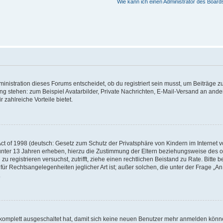
Wie kann ich einen Administrator des Board
istration dieses Forums entscheidet, ob du registriert sein musst, um Beiträge zu s
ung stehen: zum Beispiel Avatarbilder, Private Nachrichten, E-Mail-Versand an ander
 zahlreiche Vorteile bietet.
t of 1998 (deutsch: Gesetz zum Schutz der Privatsphäre von Kindern im Internet vo
unter 13 Jahren erheben, hierzu die Zustimmung der Eltern beziehungsweise des o
h zu registrieren versuchst, zutrifft, ziehe einen rechtlichen Beistand zu Rate. Bit
für Rechtsangelegenheiten jeglicher Art ist; außer solchen, die unter der Frage „
.
g komplett ausgeschaltet hat, damit sich keine neuen Benutzer mehr anmelden könn