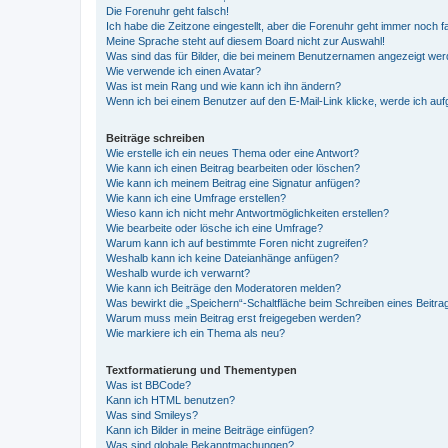
Die Forenuhr geht falsch!
Ich habe die Zeitzone eingestellt, aber die Forenuhr geht immer noch f
Meine Sprache steht auf diesem Board nicht zur Auswahl!
Was sind das für Bilder, die bei meinem Benutzernamen angezeigt we
Wie verwende ich einen Avatar?
Was ist mein Rang und wie kann ich ihn ändern?
Wenn ich bei einem Benutzer auf den E-Mail-Link klicke, werde ich au
Beiträge schreiben
Wie erstelle ich ein neues Thema oder eine Antwort?
Wie kann ich einen Beitrag bearbeiten oder löschen?
Wie kann ich meinem Beitrag eine Signatur anfügen?
Wie kann ich eine Umfrage erstellen?
Wieso kann ich nicht mehr Antwortmöglichkeiten erstellen?
Wie bearbeite oder lösche ich eine Umfrage?
Warum kann ich auf bestimmte Foren nicht zugreifen?
Weshalb kann ich keine Dateianhänge anfügen?
Weshalb wurde ich verwarnt?
Wie kann ich Beiträge den Moderatoren melden?
Was bewirkt die „Speichern“-Schaltfläche beim Schreiben eines Beitra
Warum muss mein Beitrag erst freigegeben werden?
Wie markiere ich ein Thema als neu?
Textformatierung und Thementypen
Was ist BBCode?
Kann ich HTML benutzen?
Was sind Smileys?
Kann ich Bilder in meine Beiträge einfügen?
Was sind globale Bekanntmachungen?