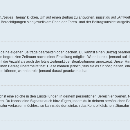
„Neues Thema“ klicken. Um auf einen Beitrag zu antworten, musst du auf „Antworte
e Berechtigungen sind jeweils am Ende der Foren- und der Beitragsansicht aufgeliste
r deine eigenen Beiträge bearbeiten oder löschen. Du kannst einen Beitrag bearbe
inen begrenzten Zeitraum nach seiner Erstellung möglich. Wenn bereits jemand auf de
 die Anzahl als auch der letzte Zeitpunkt der Bearbeitungen angezeigt. Dieser Hi
en Beitrag überarbeitet hat. Diese können jedoch, falls sie es für nötig halten, ei
hen können, wenn bereits jemand darauf geantwortet hat.
st eine solche in den Einstellungen in deinem persönlichen Bereich entwerfen. Na
eren. Du kannst eine Signatur auch hinzufügen, indem du in deinem persönlichen 
atur verfassen möchtest, so kannst du dort einfach das Kontrollkästchen „Signatu