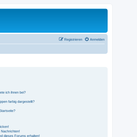
Registrieren
Anmelden
ete ich ihnen bei?
en farbig dargestellt?
tartseite?
icken!
 Nachrichten!
ed dieses Forums erhalten!