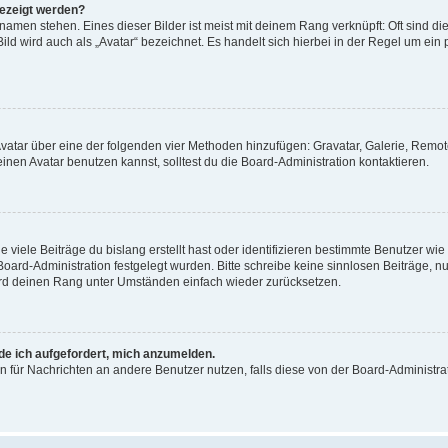
gezeigt werden?
amen stehen. Eines dieser Bilder ist meist mit deinem Rang verknüpft: Oft sind di
ld wird auch als „Avatar“ bezeichnet. Es handelt sich hierbei in der Regel um ein
 Avatar über eine der folgenden vier Methoden hinzufügen: Gravatar, Galerie, Rem
en Avatar benutzen kannst, solltest du die Board-Administration kontaktieren.
viele Beiträge du bislang erstellt hast oder identifizieren bestimmte Benutzer w
 Board-Administration festgelegt wurden. Bitte schreibe keine sinnlosen Beiträge
wird deinen Rang unter Umständen einfach wieder zurücksetzen.
rde ich aufgefordert, mich anzumelden.
ion für Nachrichten an andere Benutzer nutzen, falls diese von der Board-Administ