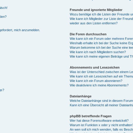
alsch!
Freunde und ignorierte Mitglieder
Wozu benötige ich die Listen der Freunde un
rden?
Wie kann ich Mitglieder zur Liste der Freund
wieder aus den Listen entfernen?
fgefordert, mich anzumelden.
Die Foren durchsuchen
Wie kann ich ein Forum oder mehrere For
Weshalb erhalte ich bei der Suche keine Er
Warum bekomme ich bei der Suche eine lee
Wie kann ich nach Mitgliedern suchen?
Wie kann ich meine eigenen Beiträge und T
Abonnements und Lesezeichen
Was ist der Unterschied zwischen einem L
Wie kann ich ein Lesezeichen auf ein Them
Wie kann ich ein Forum abonnieren?
Wie deaktiviere ich meine Abonnements?
gs?
Dateianhänge
Welche Dateianhänge sind in diesem Forum
Kann ich eine Übersicht all meiner Dateian
phpBB betreffende Fragen
Wer hat diese Forensoftware entwickelt?
Warum ist Funktion x oder y nicht enthalten
An wen soll ich mich wenden, falls es Besc