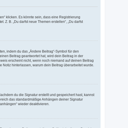
n“ klicken. Es könnte sein, dass eine Registrierung
t. Z. B. „Du darfst neue Themen erstellen“, „Du darfst
iten, indem du das „Ändere Beitrag“-Symbol für den
inen Beitrag geantwortet hat, wird dein Beitrag in der
nweis erscheint nicht, wenn noch niemand auf deinen Beitrag
ne Notiz hinterlassen, warum dein Beitrag überarbeitet wurde.
chdem du die Signatur erstellt und gespeichert hast, kannst
Bereich das standardmäßige Anhängen deiner Signatur
r anhängen“ wieder deaktivieren.