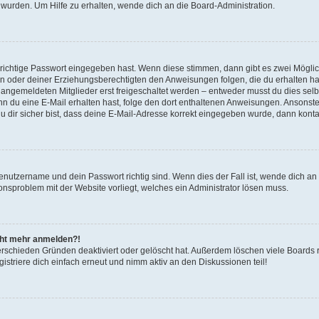
 wurden. Um Hilfe zu erhalten, wende dich an die Board-Administration.
 richtige Passwort eingegeben hast. Wenn diese stimmen, dann gibt es zwei Mögl
tern oder deiner Erziehungsberechtigten den Anweisungen folgen, die du erhalten ha
u angemeldeten Mitglieder erst freigeschaltet werden – entweder musst du dies selbs
. Wenn du eine E-Mail erhalten hast, folge den dort enthaltenen Anweisungen. Ansons
 dir sicher bist, dass deine E-Mail-Adresse korrekt eingegeben wurde, dann kontak
Benutzername und dein Passwort richtig sind. Wenn dies der Fall ist, wende dich a
ionsproblem mit der Website vorliegt, welches ein Administrator lösen muss.
icht mehr anmelden?!
erschieden Gründen deaktiviert oder gelöscht hat. Außerdem löschen viele Boards r
triere dich einfach erneut und nimm aktiv an den Diskussionen teil!