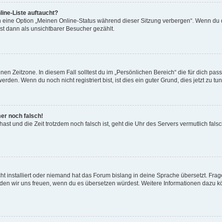
ine-Liste auftaucht?
n eine Option „Meinen Online-Status während dieser Sitzung verbergen“. Wenn du d
st dann als unsichtbarer Besucher gezählt.
en Zeitzone. In diesem Fall solltest du im „Persönlichen Bereich“ die für dich passe
den. Wenn du noch nicht registriert bist, ist dies ein guter Grund, dies jetzt zu tun
mer noch falsch!
t hast und die Zeit trotzdem noch falsch ist, geht die Uhr des Servers vermutlich fal
t installiert oder niemand hat das Forum bislang in deine Sprache übersetzt. Frag
, würden wir uns freuen, wenn du es übersetzen würdest. Weitere Informationen dazu