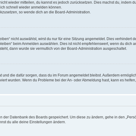
 nicht wieder mitteilen, du kannst es jedoch zurücksetzen. Dies machst du, indem 
 dich schnell wieder anmelden können.
ückzusetzen, so wende dich an die Board-Administration.
en“ nicht auswählst, wirst du nur für eine Sitzung angemeldet. Dies verhindert 
leiben“ beim Anmelden auswählen. Dies ist nicht empfehlenswert, wenn du dich an
 steht, dann wurde sie vermutlich von der Board-Administration ausgeschaltet.
 hat und die dafür sorgen, dass du im Forum angemeldet bleibst. Außerdem ermögli
tiviert wurden. Wenn du Probleme bei der An- oder Abmeldung hast, kann es helfen
n in der Datenbank des Boards gespeichert. Um diese zu ändern, gehe in den „Persö
nst du alle deine Einstellungen ändern.