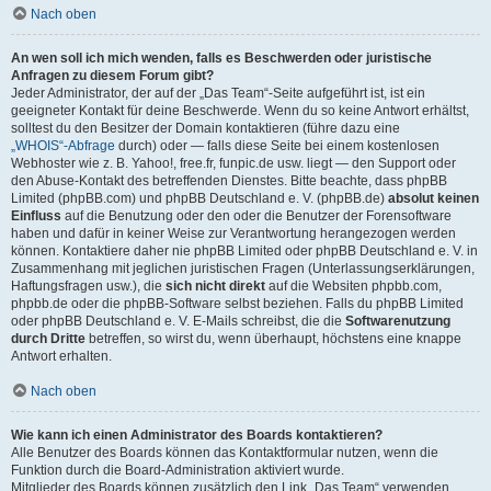
Nach oben
An wen soll ich mich wenden, falls es Beschwerden oder juristische
Anfragen zu diesem Forum gibt?
Jeder Administrator, der auf der „Das Team“-Seite aufgeführt ist, ist ein
geeigneter Kontakt für deine Beschwerde. Wenn du so keine Antwort erhältst,
solltest du den Besitzer der Domain kontaktieren (führe dazu eine
„WHOIS“-Abfrage
durch) oder — falls diese Seite bei einem kostenlosen
Webhoster wie z. B. Yahoo!, free.fr, funpic.de usw. liegt — den Support oder
den Abuse-Kontakt des betreffenden Dienstes. Bitte beachte, dass phpBB
Limited (phpBB.com) und phpBB Deutschland e. V. (phpBB.de)
absolut keinen
Einfluss
auf die Benutzung oder den oder die Benutzer der Forensoftware
haben und dafür in keiner Weise zur Verantwortung herangezogen werden
können. Kontaktiere daher nie phpBB Limited oder phpBB Deutschland e. V. in
Zusammenhang mit jeglichen juristischen Fragen (Unterlassungserklärungen,
Haftungsfragen usw.), die
sich nicht direkt
auf die Websiten phpbb.com,
phpbb.de oder die phpBB-Software selbst beziehen. Falls du phpBB Limited
oder phpBB Deutschland e. V. E-Mails schreibst, die die
Softwarenutzung
durch Dritte
betreffen, so wirst du, wenn überhaupt, höchstens eine knappe
Antwort erhalten.
Nach oben
Wie kann ich einen Administrator des Boards kontaktieren?
Alle Benutzer des Boards können das Kontaktformular nutzen, wenn die
Funktion durch die Board-Administration aktiviert wurde.
Mitglieder des Boards können zusätzlich den Link „Das Team“ verwenden.