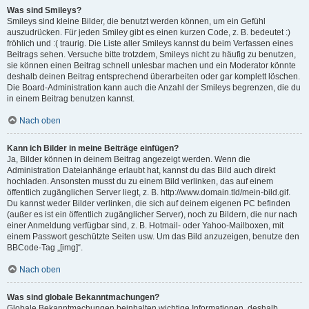
Was sind Smileys?
Smileys sind kleine Bilder, die benutzt werden können, um ein Gefühl
auszudrücken. Für jeden Smiley gibt es einen kurzen Code, z. B. bedeutet :)
fröhlich und :( traurig. Die Liste aller Smileys kannst du beim Verfassen eines
Beitrags sehen. Versuche bitte trotzdem, Smileys nicht zu häufig zu benutzen,
sie können einen Beitrag schnell unlesbar machen und ein Moderator könnte
deshalb deinen Beitrag entsprechend überarbeiten oder gar komplett löschen.
Die Board-Administration kann auch die Anzahl der Smileys begrenzen, die du
in einem Beitrag benutzen kannst.
Nach oben
Kann ich Bilder in meine Beiträge einfügen?
Ja, Bilder können in deinem Beitrag angezeigt werden. Wenn die
Administration Dateianhänge erlaubt hat, kannst du das Bild auch direkt
hochladen. Ansonsten musst du zu einem Bild verlinken, das auf einem
öffentlich zugänglichen Server liegt, z. B. http://www.domain.tld/mein-bild.gif.
Du kannst weder Bilder verlinken, die sich auf deinem eigenen PC befinden
(außer es ist ein öffentlich zugänglicher Server), noch zu Bildern, die nur nach
einer Anmeldung verfügbar sind, z. B. Hotmail- oder Yahoo-Mailboxen, mit
einem Passwort geschützte Seiten usw. Um das Bild anzuzeigen, benutze den
BBCode-Tag „[img]“.
Nach oben
Was sind globale Bekanntmachungen?
Globale Bekanntmachungen beinhalten wichtige Informationen, deshalb