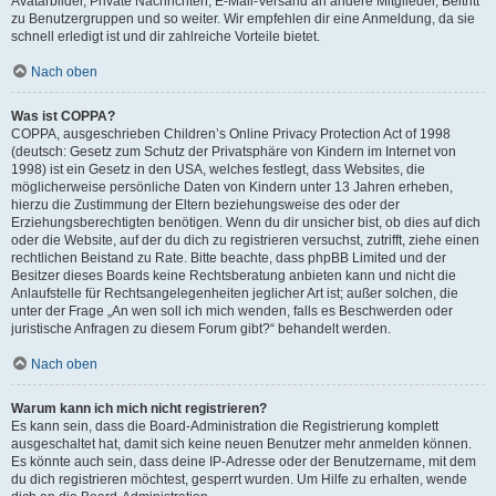
Avatarbilder, Private Nachrichten, E-Mail-Versand an andere Mitglieder, Beitritt
zu Benutzergruppen und so weiter. Wir empfehlen dir eine Anmeldung, da sie
schnell erledigt ist und dir zahlreiche Vorteile bietet.
Nach oben
Was ist COPPA?
COPPA, ausgeschrieben Children’s Online Privacy Protection Act of 1998
(deutsch: Gesetz zum Schutz der Privatsphäre von Kindern im Internet von
1998) ist ein Gesetz in den USA, welches festlegt, dass Websites, die
möglicherweise persönliche Daten von Kindern unter 13 Jahren erheben,
hierzu die Zustimmung der Eltern beziehungsweise des oder der
Erziehungsberechtigten benötigen. Wenn du dir unsicher bist, ob dies auf dich
oder die Website, auf der du dich zu registrieren versuchst, zutrifft, ziehe einen
rechtlichen Beistand zu Rate. Bitte beachte, dass phpBB Limited und der
Besitzer dieses Boards keine Rechtsberatung anbieten kann und nicht die
Anlaufstelle für Rechtsangelegenheiten jeglicher Art ist; außer solchen, die
unter der Frage „An wen soll ich mich wenden, falls es Beschwerden oder
juristische Anfragen zu diesem Forum gibt?“ behandelt werden.
Nach oben
Warum kann ich mich nicht registrieren?
Es kann sein, dass die Board-Administration die Registrierung komplett
ausgeschaltet hat, damit sich keine neuen Benutzer mehr anmelden können.
Es könnte auch sein, dass deine IP-Adresse oder der Benutzername, mit dem
du dich registrieren möchtest, gesperrt wurden. Um Hilfe zu erhalten, wende