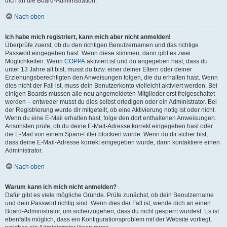
dich an die Board-Administration.
Nach oben
Ich habe mich registriert, kann mich aber nicht anmelden!
Überprüfe zuerst, ob du den richtigen Benutzernamen und das richtige
Passwort eingegeben hast. Wenn diese stimmen, dann gibt es zwei
Möglichkeiten. Wenn
COPPA
aktiviert ist und du angegeben hast, dass du
unter 13 Jahre alt bist, musst du bzw. einer deiner Eltern oder deiner
Erziehungsberechtigten den Anweisungen folgen, die du erhalten hast. Wenn
dies nicht der Fall ist, muss dein Benutzerkonto vielleicht aktiviert werden. Bei
einigen Boards müssen alle neu angemeldeten Mitglieder erst freigeschaltet
werden – entweder musst du dies selbst erledigen oder ein Administrator. Bei
der Registrierung wurde dir mitgeteilt, ob eine Aktivierung nötig ist oder nicht.
Wenn du eine E-Mail erhalten hast, folge den dort enthaltenen Anweisungen.
Ansonsten prüfe, ob du deine E-Mail-Adresse korrekt eingegeben hast oder
die E-Mail von einem Spam-Filter blockiert wurde. Wenn du dir sicher bist,
dass deine E-Mail-Adresse korrekt eingegeben wurde, dann kontaktiere einen
Administrator.
Nach oben
Warum kann ich mich nicht anmelden?
Dafür gibt es viele mögliche Gründe. Prüfe zunächst, ob dein Benutzername
und dein Passwort richtig sind. Wenn dies der Fall ist, wende dich an einen
Board-Administrator, um sicherzugehen, dass du nicht gesperrt wurdest. Es ist
ebenfalls möglich, dass ein Konfigurationsproblem mit der Website vorliegt,