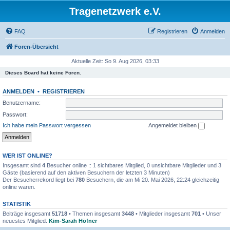
Tragenetzwerk e.V.
FAQ
Registrieren
Anmelden
Foren-Übersicht
Aktuelle Zeit: So 9. Aug 2026, 03:33
Dieses Board hat keine Foren.
ANMELDEN
•
REGISTRIEREN
Benutzername:
Passwort:
Ich habe mein Passwort vergessen
Angemeldet bleiben
WER IST ONLINE?
Insgesamt sind
4
Besucher online :: 1 sichtbares Mitglied, 0 unsichtbare Mitglieder und 3
Gäste (basierend auf den aktiven Besuchern der letzten 3 Minuten)
Der Besucherrekord liegt bei
780
Besuchern, die am Mi 20. Mai 2026, 22:24 gleichzeitig
online waren.
STATISTIK
Beiträge insgesamt
51718
• Themen insgesamt
3448
• Mitglieder insgesamt
701
• Unser
neuestes Mitglied:
Kim-Sarah Höfner