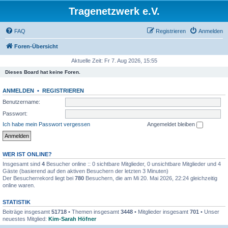
Tragenetzwerk e.V.
FAQ
Registrieren
Anmelden
Foren-Übersicht
Aktuelle Zeit: Fr 7. Aug 2026, 15:55
Dieses Board hat keine Foren.
ANMELDEN
•
REGISTRIEREN
Benutzername:
Passwort:
Ich habe mein Passwort vergessen
Angemeldet bleiben
WER IST ONLINE?
Insgesamt sind
4
Besucher online :: 0 sichtbare Mitglieder, 0 unsichtbare Mitglieder und 4
Gäste (basierend auf den aktiven Besuchern der letzten 3 Minuten)
Der Besucherrekord liegt bei
780
Besuchern, die am Mi 20. Mai 2026, 22:24 gleichzeitig
online waren.
STATISTIK
Beiträge insgesamt
51718
• Themen insgesamt
3448
• Mitglieder insgesamt
701
• Unser
neuestes Mitglied:
Kim-Sarah Höfner