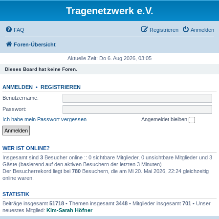
Tragenetzwerk e.V.
FAQ
Registrieren
Anmelden
Foren-Übersicht
Aktuelle Zeit: Do 6. Aug 2026, 03:05
Dieses Board hat keine Foren.
ANMELDEN
•
REGISTRIEREN
Benutzername:
Passwort:
Ich habe mein Passwort vergessen
Angemeldet bleiben
WER IST ONLINE?
Insgesamt sind
3
Besucher online :: 0 sichtbare Mitglieder, 0 unsichtbare Mitglieder und 3
Gäste (basierend auf den aktiven Besuchern der letzten 3 Minuten)
Der Besucherrekord liegt bei
780
Besuchern, die am Mi 20. Mai 2026, 22:24 gleichzeitig
online waren.
STATISTIK
Beiträge insgesamt
51718
• Themen insgesamt
3448
• Mitglieder insgesamt
701
• Unser
neuestes Mitglied:
Kim-Sarah Höfner