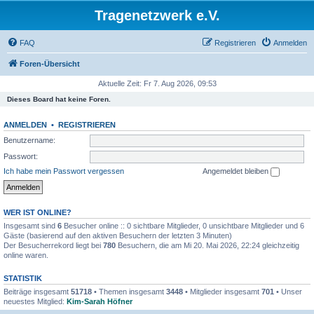
Tragenetzwerk e.V.
FAQ
Registrieren
Anmelden
Foren-Übersicht
Aktuelle Zeit: Fr 7. Aug 2026, 09:53
Dieses Board hat keine Foren.
ANMELDEN
•
REGISTRIEREN
Benutzername:
Passwort:
Ich habe mein Passwort vergessen
Angemeldet bleiben
WER IST ONLINE?
Insgesamt sind
6
Besucher online :: 0 sichtbare Mitglieder, 0 unsichtbare Mitglieder und 6
Gäste (basierend auf den aktiven Besuchern der letzten 3 Minuten)
Der Besucherrekord liegt bei
780
Besuchern, die am Mi 20. Mai 2026, 22:24 gleichzeitig
online waren.
STATISTIK
Beiträge insgesamt
51718
• Themen insgesamt
3448
• Mitglieder insgesamt
701
• Unser
neuestes Mitglied:
Kim-Sarah Höfner