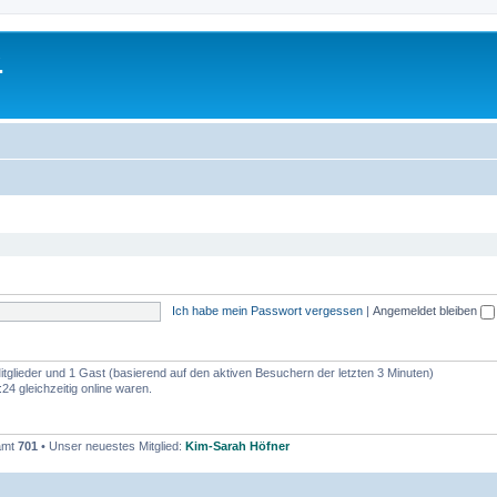
.
Ich habe mein Passwort vergessen
|
Angemeldet bleiben
Mitglieder und 1 Gast (basierend auf den aktiven Besuchern der letzten 3 Minuten)
4 gleichzeitig online waren.
samt
701
• Unser neuestes Mitglied:
Kim-Sarah Höfner