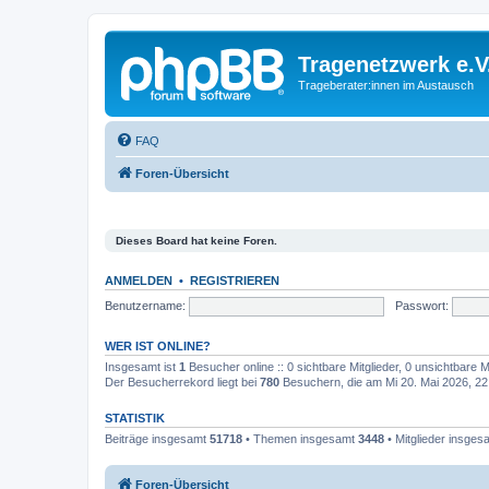
Tragenetzwerk e.V
Trageberater:innen im Austausch
FAQ
Foren-Übersicht
Dieses Board hat keine Foren.
ANMELDEN
•
REGISTRIEREN
Benutzername:
Passwort:
WER IST ONLINE?
Insgesamt ist
1
Besucher online :: 0 sichtbare Mitglieder, 0 unsichtbare 
Der Besucherrekord liegt bei
780
Besuchern, die am Mi 20. Mai 2026, 22:2
STATISTIK
Beiträge insgesamt
51718
• Themen insgesamt
3448
• Mitglieder insge
Foren-Übersicht