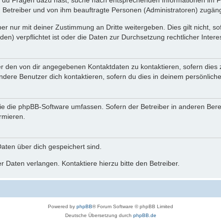
n du Fragen dazu hast, suche nach entsprechenden Informationen im Fo
n Betreiber und von ihm beauftragte Personen (Administratoren) zugäng
r nur mit deiner Zustimmung an Dritte weitergeben. Dies gilt nicht, s
n) verpflichtet ist oder die Daten zur Durchsetzung rechtlicher Interes
er den von dir angegebenen Kontaktdaten zu kontaktieren, sofern dies 
andere Benutzer dich kontaktieren, sofern du dies in deinem persönliche
, die die phpBB-Software umfassen. Sofern der Betreiber in anderen Be
ormieren.
 Daten über dich gespeichert sind.
 Daten verlangen. Kontaktiere hierzu bitte den Betreiber.
Powered by
phpBB
® Forum Software © phpBB Limited
Deutsche Übersetzung durch
phpBB.de