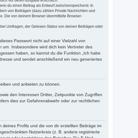
dich vor deren Eingabe ersichtlich.
wenn du einen Beitrag als Entwurf zwischenspeicherst. In
dern von Beiträgen (dazu zählen Private Nachrichten und
e. Die von deinem Browser übermittelte Browser-
 bei Umfragen, der Gelesen-Status von deinen Beiträgen oder
dieses Passwort nicht auf einer Vielzahl von
 um. Insbesondere wird dich kein Vertreter des
ergessen haben, so kannst du die Funktion „Ich habe
resse und sendet anschließend ein neu generiertes
reiben und anbieten zu können.
ie den Interessen Dritter, Zeitpunkte von Zugriffen
fern dies zur Gefahrenabwehr oder zur rechtlichen
eines Profils und die von dir erstellten Beiträge im
ngeschränkten Nutzerkreis (z. B. andere registrierte