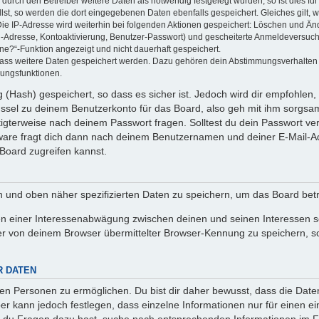
rch den Betreiber weitere Daten als notwendig festgelegt wurden, so ist dies für 
llst, so werden die dort eingegebenen Daten ebenfalls gespeichert. Gleiches gilt, 
Die IP-Adresse wird weiterhin bei folgenden Aktionen gespeichert: Löschen und Än
l-Adresse, Kontoaktivierung, Benutzer-Passwort) und gescheiterte Anmeldeversuch
ine?“-Funktion angezeigt und nicht dauerhaft gespeichert.
 dass weitere Daten gespeichert werden. Dazu gehören dein Abstimmungsverhalten
gungsfunktionen.
(Hash) gespeichert, so dass es sicher ist. Jedoch wird dir empfohlen, 
ssel zu deinem Benutzerkonto für das Board, also geh mit ihm sorgsam
htigterweise nach deinem Passwort fragen. Solltest du dein Passwort v
are fragt dich dann nach deinem Benutzernamen und deiner E-Mail-Ad
Board zugreifen kannst.
en und oben näher spezifizierten Daten zu speichern, um das Board bet
en einer Interessenabwägung zwischen deinen und seinen Interessen sow
r von deinem Browser übermittelter Browser-Kennung zu speichern, so
R DATEN
n Personen zu ermöglichen. Du bist dir daher bewusst, dass die Daten d
ber kann jedoch festlegen, dass einzelne Informationen nur für einen ei