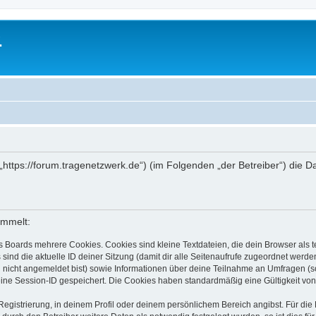
.
 („https://forum.tragenetzwerk.de“) (im Folgenden „der Betreiber“) di
ammelt:
s Boards mehrere Cookies. Cookies sind kleine Textdateien, die dein Browser als
 sind die aktuelle ID deiner Sitzung (damit dir alle Seitenaufrufe zugeordnet werd
u nicht angemeldet bist) sowie Informationen über deine Teilnahme an Umfragen (s
eine Session-ID gespeichert. Die Cookies haben standardmäßig eine Gültigkeit von 
Registrierung, in deinem Profil oder deinem persönlichem Bereich angibst. Für di