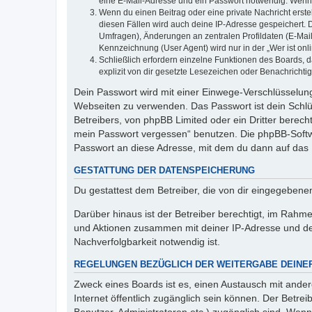
eine E-Mail-Adresse und ein Passwort notwendig. Wenn du
Wenn du einen Beitrag oder eine private Nachricht erste
diesen Fällen wird auch deine IP-Adresse gespeichert. 
Umfragen), Änderungen an zentralen Profildaten (E-Mai
Kennzeichnung (User Agent) wird nur in der „Wer ist onl
Schließlich erfordern einzelne Funktionen des Boards,
explizit von dir gesetzte Lesezeichen oder Benachrichti
Dein Passwort wird mit einer Einwege-Verschlüsselung 
Webseiten zu verwenden. Das Passwort ist dein Schlü
Betreibers, von phpBB Limited oder ein Dritter berec
mein Passwort vergessen“ benutzen. Die phpBB-Softw
Passwort an diese Adresse, mit dem du dann auf das 
GESTATTUNG DER DATENSPEICHERUNG
Du gestattest dem Betreiber, die von dir eingegeben
Darüber hinaus ist der Betreiber berechtigt, im Rahm
und Aktionen zusammen mit deiner IP-Adresse und de
Nachverfolgbarkeit notwendig ist.
REGELUNGEN BEZÜGLICH DER WEITERGABE DEINE
Zweck eines Boards ist es, einen Austausch mit andere
Internet öffentlich zugänglich sein können. Der Betrei