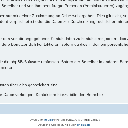
n du Fragen dazu hast, suche nach entsprechenden Informationen im Fo
n Betreiber und von ihm beauftragte Personen (Administratoren) zugäng
r nur mit deiner Zustimmung an Dritte weitergeben. Dies gilt nicht, s
n) verpflichtet ist oder die Daten zur Durchsetzung rechtlicher Interes
er den von dir angegebenen Kontaktdaten zu kontaktieren, sofern dies 
andere Benutzer dich kontaktieren, sofern du dies in deinem persönliche
, die die phpBB-Software umfassen. Sofern der Betreiber in anderen Be
ormieren.
 Daten über dich gespeichert sind.
 Daten verlangen. Kontaktiere hierzu bitte den Betreiber.
Powered by
phpBB
® Forum Software © phpBB Limited
Deutsche Übersetzung durch
phpBB.de