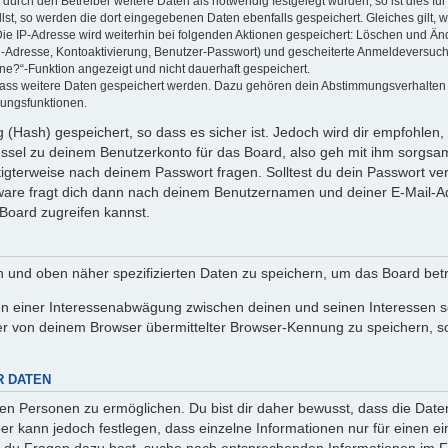
rch den Betreiber weitere Daten als notwendig festgelegt wurden, so ist dies für 
llst, so werden die dort eingegebenen Daten ebenfalls gespeichert. Gleiches gilt, 
Die IP-Adresse wird weiterhin bei folgenden Aktionen gespeichert: Löschen und Än
l-Adresse, Kontoaktivierung, Benutzer-Passwort) und gescheiterte Anmeldeversuch
ine?“-Funktion angezeigt und nicht dauerhaft gespeichert.
 dass weitere Daten gespeichert werden. Dazu gehören dein Abstimmungsverhalten
gungsfunktionen.
(Hash) gespeichert, so dass es sicher ist. Jedoch wird dir empfohlen, 
ssel zu deinem Benutzerkonto für das Board, also geh mit ihm sorgsam
htigterweise nach deinem Passwort fragen. Solltest du dein Passwort v
are fragt dich dann nach deinem Benutzernamen und deiner E-Mail-Ad
Board zugreifen kannst.
en und oben näher spezifizierten Daten zu speichern, um das Board bet
en einer Interessenabwägung zwischen deinen und seinen Interessen sow
r von deinem Browser übermittelter Browser-Kennung zu speichern, so
R DATEN
n Personen zu ermöglichen. Du bist dir daher bewusst, dass die Daten d
ber kann jedoch festlegen, dass einzelne Informationen nur für einen ei