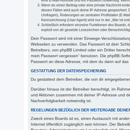
eine E-Mail-Adresse und ein Passwort notwendig. Wenn du
Wenn du einen Beitrag oder eine private Nachricht erste
diesen Fällen wird auch deine IP-Adresse gespeichert. 
Umfragen), Änderungen an zentralen Profildaten (E-Mai
Kennzeichnung (User Agent) wird nur in der „Wer ist onl
Schließlich erfordern einzelne Funktionen des Boards,
explizit von dir gesetzte Lesezeichen oder Benachrichti
Dein Passwort wird mit einer Einwege-Verschlüsselung 
Webseiten zu verwenden. Das Passwort ist dein Schlü
Betreibers, von phpBB Limited oder ein Dritter berec
mein Passwort vergessen“ benutzen. Die phpBB-Softw
Passwort an diese Adresse, mit dem du dann auf das 
GESTATTUNG DER DATENSPEICHERUNG
Du gestattest dem Betreiber, die von dir eingegeben
Darüber hinaus ist der Betreiber berechtigt, im Rahm
und Aktionen zusammen mit deiner IP-Adresse und de
Nachverfolgbarkeit notwendig ist.
REGELUNGEN BEZÜGLICH DER WEITERGABE DEINE
Zweck eines Boards ist es, einen Austausch mit andere
Internet öffentlich zugänglich sein können. Der Betrei