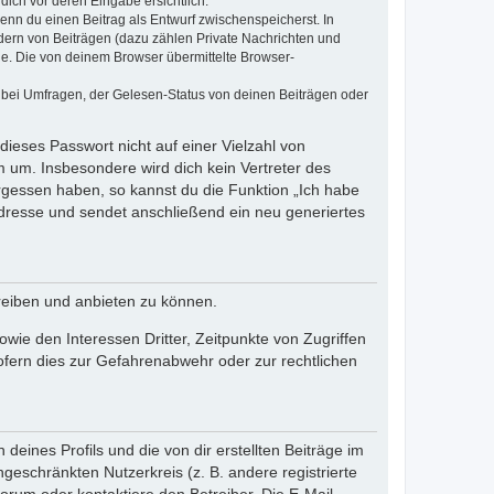
dich vor deren Eingabe ersichtlich.
wenn du einen Beitrag als Entwurf zwischenspeicherst. In
dern von Beiträgen (dazu zählen Private Nachrichten und
e. Die von deinem Browser übermittelte Browser-
 bei Umfragen, der Gelesen-Status von deinen Beiträgen oder
dieses Passwort nicht auf einer Vielzahl von
 um. Insbesondere wird dich kein Vertreter des
ergessen haben, so kannst du die Funktion „Ich habe
resse und sendet anschließend ein neu generiertes
reiben und anbieten zu können.
ie den Interessen Dritter, Zeitpunkte von Zugriffen
fern dies zur Gefahrenabwehr oder zur rechtlichen
eines Profils und die von dir erstellten Beiträge im
ngeschränkten Nutzerkreis (z. B. andere registrierte