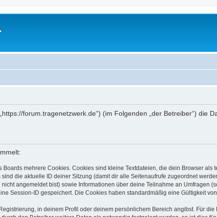
.
 („https://forum.tragenetzwerk.de“) (im Folgenden „der Betreiber“) di
ammelt:
s Boards mehrere Cookies. Cookies sind kleine Textdateien, die dein Browser als
 sind die aktuelle ID deiner Sitzung (damit dir alle Seitenaufrufe zugeordnet werd
u nicht angemeldet bist) sowie Informationen über deine Teilnahme an Umfragen (s
eine Session-ID gespeichert. Die Cookies haben standardmäßig eine Gültigkeit von 
Registrierung, in deinem Profil oder deinem persönlichem Bereich angibst. Für di