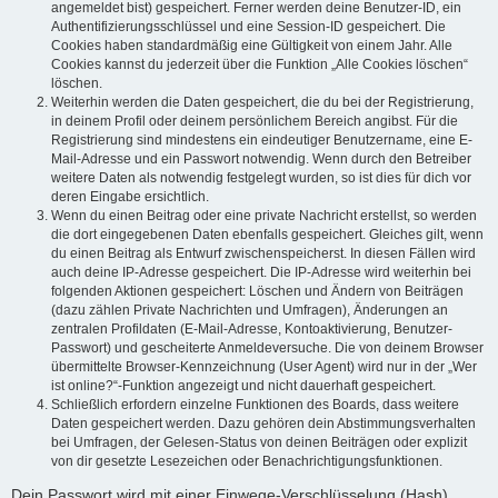
angemeldet bist) gespeichert. Ferner werden deine Benutzer-ID, ein
Authentifizierungsschlüssel und eine Session-ID gespeichert. Die
Cookies haben standardmäßig eine Gültigkeit von einem Jahr. Alle
Cookies kannst du jederzeit über die Funktion „Alle Cookies löschen“
löschen.
Weiterhin werden die Daten gespeichert, die du bei der Registrierung,
in deinem Profil oder deinem persönlichem Bereich angibst. Für die
Registrierung sind mindestens ein eindeutiger Benutzername, eine E-
Mail-Adresse und ein Passwort notwendig. Wenn durch den Betreiber
weitere Daten als notwendig festgelegt wurden, so ist dies für dich vor
deren Eingabe ersichtlich.
Wenn du einen Beitrag oder eine private Nachricht erstellst, so werden
die dort eingegebenen Daten ebenfalls gespeichert. Gleiches gilt, wenn
du einen Beitrag als Entwurf zwischenspeicherst. In diesen Fällen wird
auch deine IP-Adresse gespeichert. Die IP-Adresse wird weiterhin bei
folgenden Aktionen gespeichert: Löschen und Ändern von Beiträgen
(dazu zählen Private Nachrichten und Umfragen), Änderungen an
zentralen Profildaten (E-Mail-Adresse, Kontoaktivierung, Benutzer-
Passwort) und gescheiterte Anmeldeversuche. Die von deinem Browser
übermittelte Browser-Kennzeichnung (User Agent) wird nur in der „Wer
ist online?“-Funktion angezeigt und nicht dauerhaft gespeichert.
Schließlich erfordern einzelne Funktionen des Boards, dass weitere
Daten gespeichert werden. Dazu gehören dein Abstimmungsverhalten
bei Umfragen, der Gelesen-Status von deinen Beiträgen oder explizit
von dir gesetzte Lesezeichen oder Benachrichtigungsfunktionen.
Dein Passwort wird mit einer Einwege-Verschlüsselung (Hash)