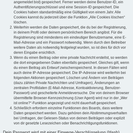
angemeldet bist) gespeichert. Ferner werden deine Benutzer-ID, ein
Authentifizierungsschlüssel und eine Session-ID gespeichert. Die
Cookies haben standardmäßig eine Gültigkeit von einem Jahr. Alle
Cookies kannst du jederzeit über die Funktion „Alle Cookies löschen“
löschen.
Weiterhin werden die Daten gespeichert, die du bei der Registrierung,
in deinem Profil oder deinem persönlichem Bereich angibst. Für die
Registrierung sind mindestens ein eindeutiger Benutzername, eine E-
Mail-Adresse und ein Passwort notwendig. Wenn durch den Betreiber
weitere Daten als notwendig festgelegt wurden, so ist dies für dich vor
deren Eingabe ersichtlich.
Wenn du einen Beitrag oder eine private Nachricht erstellst, so werden
die dort eingegebenen Daten ebenfalls gespeichert. Gleiches gilt, wenn
du einen Beitrag als Entwurf zwischenspeicherst. In diesen Fällen wird
auch deine IP-Adresse gespeichert. Die IP-Adresse wird weiterhin bei
folgenden Aktionen gespeichert: Löschen und Ändern von Beiträgen
(dazu zählen Private Nachrichten und Umfragen), Änderungen an
zentralen Profildaten (E-Mail-Adresse, Kontoaktivierung, Benutzer-
Passwort) und gescheiterte Anmeldeversuche. Die von deinem Browser
übermittelte Browser-Kennzeichnung (User Agent) wird nur in der „Wer
ist online?“-Funktion angezeigt und nicht dauerhaft gespeichert.
Schließlich erfordern einzelne Funktionen des Boards, dass weitere
Daten gespeichert werden. Dazu gehören dein Abstimmungsverhalten
bei Umfragen, der Gelesen-Status von deinen Beiträgen oder explizit
von dir gesetzte Lesezeichen oder Benachrichtigungsfunktionen.
Dein Passwort wird mit einer Einwege-Verschlüsselung (Hash)