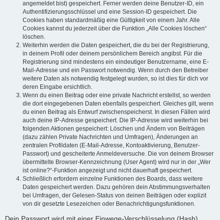
angemeldet bist) gespeichert. Ferner werden deine Benutzer-ID, ein
Authentifizierungsschlüssel und eine Session-ID gespeichert. Die
Cookies haben standardmäßig eine Gültigkeit von einem Jahr. Alle
Cookies kannst du jederzeit über die Funktion „Alle Cookies löschen“
löschen.
Weiterhin werden die Daten gespeichert, die du bei der Registrierung,
in deinem Profil oder deinem persönlichem Bereich angibst. Für die
Registrierung sind mindestens ein eindeutiger Benutzername, eine E-
Mail-Adresse und ein Passwort notwendig. Wenn durch den Betreiber
weitere Daten als notwendig festgelegt wurden, so ist dies für dich vor
deren Eingabe ersichtlich.
Wenn du einen Beitrag oder eine private Nachricht erstellst, so werden
die dort eingegebenen Daten ebenfalls gespeichert. Gleiches gilt, wenn
du einen Beitrag als Entwurf zwischenspeicherst. In diesen Fällen wird
auch deine IP-Adresse gespeichert. Die IP-Adresse wird weiterhin bei
folgenden Aktionen gespeichert: Löschen und Ändern von Beiträgen
(dazu zählen Private Nachrichten und Umfragen), Änderungen an
zentralen Profildaten (E-Mail-Adresse, Kontoaktivierung, Benutzer-
Passwort) und gescheiterte Anmeldeversuche. Die von deinem Browser
übermittelte Browser-Kennzeichnung (User Agent) wird nur in der „Wer
ist online?“-Funktion angezeigt und nicht dauerhaft gespeichert.
Schließlich erfordern einzelne Funktionen des Boards, dass weitere
Daten gespeichert werden. Dazu gehören dein Abstimmungsverhalten
bei Umfragen, der Gelesen-Status von deinen Beiträgen oder explizit
von dir gesetzte Lesezeichen oder Benachrichtigungsfunktionen.
Dein Passwort wird mit einer Einwege-Verschlüsselung (Hash)