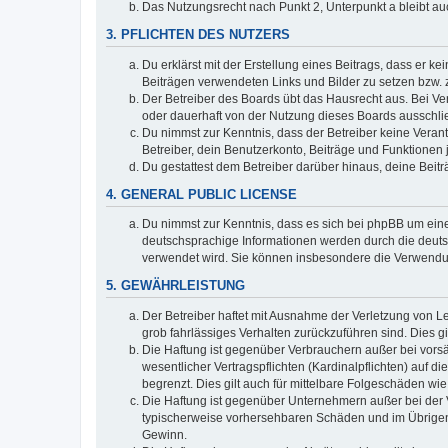
Das Nutzungsrecht nach Punkt 2, Unterpunkt a bleibt 
3. PFLICHTEN DES NUTZERS
Du erklärst mit der Erstellung eines Beitrags, dass er ke
Beiträgen verwendeten Links und Bilder zu setzen bzw.
Der Betreiber des Boards übt das Hausrecht aus. Bei V
oder dauerhaft von der Nutzung dieses Boards ausschlie
Du nimmst zur Kenntnis, dass der Betreiber keine Verantw
Betreiber, dein Benutzerkonto, Beiträge und Funktionen 
Du gestattest dem Betreiber darüber hinaus, deine Beit
4. GENERAL PUBLIC LICENSE
Du nimmst zur Kenntnis, dass es sich bei phpBB um eine
deutschsprachige Informationen werden durch die deuts
verwendet wird. Sie können insbesondere die Verwendun
5. GEWÄHRLEISTUNG
Der Betreiber haftet mit Ausnahme der Verletzung von Le
grob fahrlässiges Verhalten zurückzuführen sind. Dies 
Die Haftung ist gegenüber Verbrauchern außer bei vors
wesentlicher Vertragspflichten (Kardinalpflichten) auf
begrenzt. Dies gilt auch für mittelbare Folgeschäden 
Die Haftung ist gegenüber Unternehmern außer bei der V
typischerweise vorhersehbaren Schäden und im Übrigen 
Gewinn.