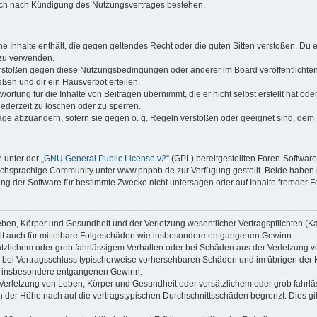
auch nach Kündigung des Nutzungsvertrages bestehen.
ine Inhalte enthält, die gegen geltendes Recht oder die guten Sitten verstoßen. Du 
 zu verwenden.
erstößen gegen diese Nutzungsbedingungen oder anderer im Board veröffentlichte
ßen und dir ein Hausverbot erteilen.
ortung für die Inhalte von Beiträgen übernimmt, die er nicht selbst erstellt hat od
jederzeit zu löschen oder zu sperren.
räge abzuändern, sofern sie gegen o. g. Regeln verstoßen oder geeignet sind, dem
 unter der „
GNU General Public License v2
“ (GPL) bereitgestellten Foren-Softwa
chsprachige Community unter www.phpbb.de zur Verfügung gestellt. Beide haben ke
g der Software für bestimmte Zwecke nicht untersagen oder auf Inhalte fremder F
ben, Körper und Gesundheit und der Verletzung wesentlicher Vertragspflichten (Kard
gilt auch für mittelbare Folgeschäden wie insbesondere entgangenen Gewinn.
ätzlichem oder grob fahrlässigem Verhalten oder bei Schäden aus der Verletzung 
 die bei Vertragsschluss typischerweise vorhersehbaren Schäden und im übrigen de
wie insbesondere entgangenen Gewinn.
erletzung von Leben, Körper und Gesundheit oder vorsätzlichem oder grob fahrläs
der Höhe nach auf die vertragstypischen Durchschnittsschäden begrenzt. Dies gi