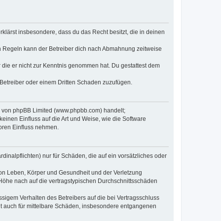
erklärst insbesondere, dass du das Recht besitzt, die in deinen
n Regeln kann der Betreiber dich nach Abmahnung zeitweise
er die er nicht zur Kenntnis genommen hat. Du gestattest dem
 Betreiber oder einem Dritten Schaden zuzufügen.
re von phpBB Limited (www.phpbb.com) handelt;
inen Einfluss auf die Art und Weise, wie die Software
oren Einfluss nehmen.
inalpflichten) nur für Schäden, die auf ein vorsätzliches oder
von Leben, Körper und Gesundheit und der Verletzung
r Höhe nach auf die vertragstypischen Durchschnittsschäden
sigem Verhalten des Betreibers auf die bei Vertragsschluss
lt auch für mittelbare Schäden, insbesondere entgangenen