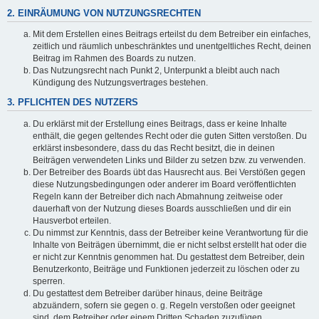
2. EINRÄUMUNG VON NUTZUNGSRECHTEN
Mit dem Erstellen eines Beitrags erteilst du dem Betreiber ein einfaches,
zeitlich und räumlich unbeschränktes und unentgeltliches Recht, deinen
Beitrag im Rahmen des Boards zu nutzen.
Das Nutzungsrecht nach Punkt 2, Unterpunkt a bleibt auch nach
Kündigung des Nutzungsvertrages bestehen.
3. PFLICHTEN DES NUTZERS
Du erklärst mit der Erstellung eines Beitrags, dass er keine Inhalte
enthält, die gegen geltendes Recht oder die guten Sitten verstoßen. Du
erklärst insbesondere, dass du das Recht besitzt, die in deinen
Beiträgen verwendeten Links und Bilder zu setzen bzw. zu verwenden.
Der Betreiber des Boards übt das Hausrecht aus. Bei Verstößen gegen
diese Nutzungsbedingungen oder anderer im Board veröffentlichten
Regeln kann der Betreiber dich nach Abmahnung zeitweise oder
dauerhaft von der Nutzung dieses Boards ausschließen und dir ein
Hausverbot erteilen.
Du nimmst zur Kenntnis, dass der Betreiber keine Verantwortung für die
Inhalte von Beiträgen übernimmt, die er nicht selbst erstellt hat oder die
er nicht zur Kenntnis genommen hat. Du gestattest dem Betreiber, dein
Benutzerkonto, Beiträge und Funktionen jederzeit zu löschen oder zu
sperren.
Du gestattest dem Betreiber darüber hinaus, deine Beiträge
abzuändern, sofern sie gegen o. g. Regeln verstoßen oder geeignet
sind, dem Betreiber oder einem Dritten Schaden zuzufügen.