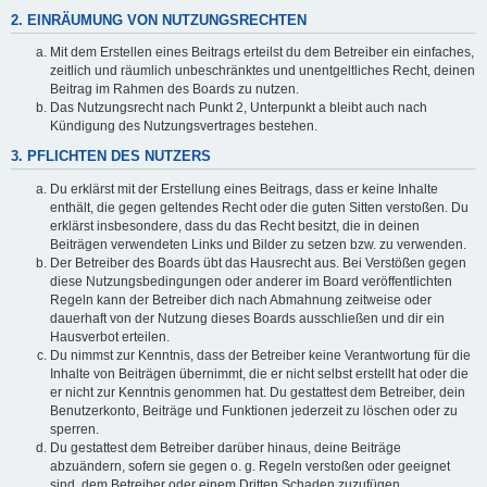
2. EINRÄUMUNG VON NUTZUNGSRECHTEN
Mit dem Erstellen eines Beitrags erteilst du dem Betreiber ein einfaches,
zeitlich und räumlich unbeschränktes und unentgeltliches Recht, deinen
Beitrag im Rahmen des Boards zu nutzen.
Das Nutzungsrecht nach Punkt 2, Unterpunkt a bleibt auch nach
Kündigung des Nutzungsvertrages bestehen.
3. PFLICHTEN DES NUTZERS
Du erklärst mit der Erstellung eines Beitrags, dass er keine Inhalte
enthält, die gegen geltendes Recht oder die guten Sitten verstoßen. Du
erklärst insbesondere, dass du das Recht besitzt, die in deinen
Beiträgen verwendeten Links und Bilder zu setzen bzw. zu verwenden.
Der Betreiber des Boards übt das Hausrecht aus. Bei Verstößen gegen
diese Nutzungsbedingungen oder anderer im Board veröffentlichten
Regeln kann der Betreiber dich nach Abmahnung zeitweise oder
dauerhaft von der Nutzung dieses Boards ausschließen und dir ein
Hausverbot erteilen.
Du nimmst zur Kenntnis, dass der Betreiber keine Verantwortung für die
Inhalte von Beiträgen übernimmt, die er nicht selbst erstellt hat oder die
er nicht zur Kenntnis genommen hat. Du gestattest dem Betreiber, dein
Benutzerkonto, Beiträge und Funktionen jederzeit zu löschen oder zu
sperren.
Du gestattest dem Betreiber darüber hinaus, deine Beiträge
abzuändern, sofern sie gegen o. g. Regeln verstoßen oder geeignet
sind, dem Betreiber oder einem Dritten Schaden zuzufügen.