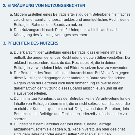
2. EINRÄUMUNG VON NUTZUNGSRECHTEN
Mit dem Erstellen eines Beitrags erteilst du dem Betreiber ein einfaches,
zeitlich und räumlich unbeschränktes und unentgeltliches Recht, deinen
Beitrag im Rahmen des Boards zu nutzen.
Das Nutzungsrecht nach Punkt 2, Unterpunkt a bleibt auch nach
Kündigung des Nutzungsvertrages bestehen.
3. PFLICHTEN DES NUTZERS
Du erklärst mit der Erstellung eines Beitrags, dass er keine Inhalte
enthält, die gegen geltendes Recht oder die guten Sitten verstoßen. Du
erklärst insbesondere, dass du das Recht besitzt, die in deinen
Beiträgen verwendeten Links und Bilder zu setzen bzw. zu verwenden.
Der Betreiber des Boards übt das Hausrecht aus. Bei Verstößen gegen
diese Nutzungsbedingungen oder anderer im Board veröffentlichten
Regeln kann der Betreiber dich nach Abmahnung zeitweise oder
dauerhaft von der Nutzung dieses Boards ausschließen und dir ein
Hausverbot erteilen.
Du nimmst zur Kenntnis, dass der Betreiber keine Verantwortung für die
Inhalte von Beiträgen übernimmt, die er nicht selbst erstellt hat oder die
er nicht zur Kenntnis genommen hat. Du gestattest dem Betreiber, dein
Benutzerkonto, Beiträge und Funktionen jederzeit zu löschen oder zu
sperren.
Du gestattest dem Betreiber darüber hinaus, deine Beiträge
abzuändern, sofern sie gegen o. g. Regeln verstoßen oder geeignet
sind, dem Betreiber oder einem Dritten Schaden zuzufügen.