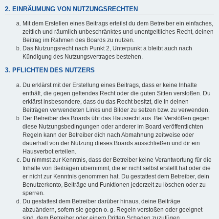
2. EINRÄUMUNG VON NUTZUNGSRECHTEN
Mit dem Erstellen eines Beitrags erteilst du dem Betreiber ein einfaches,
zeitlich und räumlich unbeschränktes und unentgeltliches Recht, deinen
Beitrag im Rahmen des Boards zu nutzen.
Das Nutzungsrecht nach Punkt 2, Unterpunkt a bleibt auch nach
Kündigung des Nutzungsvertrages bestehen.
3. PFLICHTEN DES NUTZERS
Du erklärst mit der Erstellung eines Beitrags, dass er keine Inhalte
enthält, die gegen geltendes Recht oder die guten Sitten verstoßen. Du
erklärst insbesondere, dass du das Recht besitzt, die in deinen
Beiträgen verwendeten Links und Bilder zu setzen bzw. zu verwenden.
Der Betreiber des Boards übt das Hausrecht aus. Bei Verstößen gegen
diese Nutzungsbedingungen oder anderer im Board veröffentlichten
Regeln kann der Betreiber dich nach Abmahnung zeitweise oder
dauerhaft von der Nutzung dieses Boards ausschließen und dir ein
Hausverbot erteilen.
Du nimmst zur Kenntnis, dass der Betreiber keine Verantwortung für die
Inhalte von Beiträgen übernimmt, die er nicht selbst erstellt hat oder die
er nicht zur Kenntnis genommen hat. Du gestattest dem Betreiber, dein
Benutzerkonto, Beiträge und Funktionen jederzeit zu löschen oder zu
sperren.
Du gestattest dem Betreiber darüber hinaus, deine Beiträge
abzuändern, sofern sie gegen o. g. Regeln verstoßen oder geeignet
sind, dem Betreiber oder einem Dritten Schaden zuzufügen.