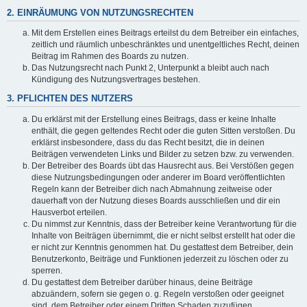
2. EINRÄUMUNG VON NUTZUNGSRECHTEN
Mit dem Erstellen eines Beitrags erteilst du dem Betreiber ein einfaches,
zeitlich und räumlich unbeschränktes und unentgeltliches Recht, deinen
Beitrag im Rahmen des Boards zu nutzen.
Das Nutzungsrecht nach Punkt 2, Unterpunkt a bleibt auch nach
Kündigung des Nutzungsvertrages bestehen.
3. PFLICHTEN DES NUTZERS
Du erklärst mit der Erstellung eines Beitrags, dass er keine Inhalte
enthält, die gegen geltendes Recht oder die guten Sitten verstoßen. Du
erklärst insbesondere, dass du das Recht besitzt, die in deinen
Beiträgen verwendeten Links und Bilder zu setzen bzw. zu verwenden.
Der Betreiber des Boards übt das Hausrecht aus. Bei Verstößen gegen
diese Nutzungsbedingungen oder anderer im Board veröffentlichten
Regeln kann der Betreiber dich nach Abmahnung zeitweise oder
dauerhaft von der Nutzung dieses Boards ausschließen und dir ein
Hausverbot erteilen.
Du nimmst zur Kenntnis, dass der Betreiber keine Verantwortung für die
Inhalte von Beiträgen übernimmt, die er nicht selbst erstellt hat oder die
er nicht zur Kenntnis genommen hat. Du gestattest dem Betreiber, dein
Benutzerkonto, Beiträge und Funktionen jederzeit zu löschen oder zu
sperren.
Du gestattest dem Betreiber darüber hinaus, deine Beiträge
abzuändern, sofern sie gegen o. g. Regeln verstoßen oder geeignet
sind, dem Betreiber oder einem Dritten Schaden zuzufügen.