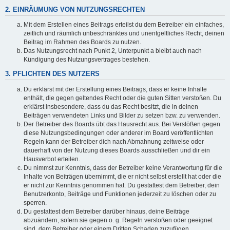
2. EINRÄUMUNG VON NUTZUNGSRECHTEN
Mit dem Erstellen eines Beitrags erteilst du dem Betreiber ein einfaches,
zeitlich und räumlich unbeschränktes und unentgeltliches Recht, deinen
Beitrag im Rahmen des Boards zu nutzen.
Das Nutzungsrecht nach Punkt 2, Unterpunkt a bleibt auch nach
Kündigung des Nutzungsvertrages bestehen.
3. PFLICHTEN DES NUTZERS
Du erklärst mit der Erstellung eines Beitrags, dass er keine Inhalte
enthält, die gegen geltendes Recht oder die guten Sitten verstoßen. Du
erklärst insbesondere, dass du das Recht besitzt, die in deinen
Beiträgen verwendeten Links und Bilder zu setzen bzw. zu verwenden.
Der Betreiber des Boards übt das Hausrecht aus. Bei Verstößen gegen
diese Nutzungsbedingungen oder anderer im Board veröffentlichten
Regeln kann der Betreiber dich nach Abmahnung zeitweise oder
dauerhaft von der Nutzung dieses Boards ausschließen und dir ein
Hausverbot erteilen.
Du nimmst zur Kenntnis, dass der Betreiber keine Verantwortung für die
Inhalte von Beiträgen übernimmt, die er nicht selbst erstellt hat oder die
er nicht zur Kenntnis genommen hat. Du gestattest dem Betreiber, dein
Benutzerkonto, Beiträge und Funktionen jederzeit zu löschen oder zu
sperren.
Du gestattest dem Betreiber darüber hinaus, deine Beiträge
abzuändern, sofern sie gegen o. g. Regeln verstoßen oder geeignet
sind, dem Betreiber oder einem Dritten Schaden zuzufügen.