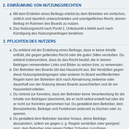
2. EINRÄUMUNG VON NUTZUNGSRECHTEN
Mit dem Erstellen eines Beitrags erteilst du dem Betreiber ein einfaches,
zeitlich und räumlich unbeschränktes und unentgeltliches Recht, deinen
Beitrag im Rahmen des Boards zu nutzen.
Das Nutzungsrecht nach Punkt 2, Unterpunkt a bleibt auch nach
Kündigung des Nutzungsvertrages bestehen.
3. PFLICHTEN DES NUTZERS
Du erklärst mit der Erstellung eines Beitrags, dass er keine Inhalte
enthält, die gegen geltendes Recht oder die guten Sitten verstoßen. Du
erklärst insbesondere, dass du das Recht besitzt, die in deinen
Beiträgen verwendeten Links und Bilder zu setzen bzw. zu verwenden.
Der Betreiber des Boards übt das Hausrecht aus. Bei Verstößen gegen
diese Nutzungsbedingungen oder anderer im Board veröffentlichten
Regeln kann der Betreiber dich nach Abmahnung zeitweise oder
dauerhaft von der Nutzung dieses Boards ausschließen und dir ein
Hausverbot erteilen.
Du nimmst zur Kenntnis, dass der Betreiber keine Verantwortung für die
Inhalte von Beiträgen übernimmt, die er nicht selbst erstellt hat oder die
er nicht zur Kenntnis genommen hat. Du gestattest dem Betreiber, dein
Benutzerkonto, Beiträge und Funktionen jederzeit zu löschen oder zu
sperren.
Du gestattest dem Betreiber darüber hinaus, deine Beiträge
abzuändern, sofern sie gegen o. g. Regeln verstoßen oder geeignet
sind, dem Betreiber oder einem Dritten Schaden zuzufügen.