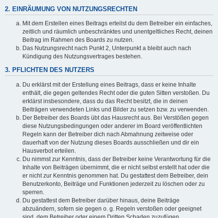
2. EINRÄUMUNG VON NUTZUNGSRECHTEN
Mit dem Erstellen eines Beitrags erteilst du dem Betreiber ein einfaches,
zeitlich und räumlich unbeschränktes und unentgeltliches Recht, deinen
Beitrag im Rahmen des Boards zu nutzen.
Das Nutzungsrecht nach Punkt 2, Unterpunkt a bleibt auch nach
Kündigung des Nutzungsvertrages bestehen.
3. PFLICHTEN DES NUTZERS
Du erklärst mit der Erstellung eines Beitrags, dass er keine Inhalte
enthält, die gegen geltendes Recht oder die guten Sitten verstoßen. Du
erklärst insbesondere, dass du das Recht besitzt, die in deinen
Beiträgen verwendeten Links und Bilder zu setzen bzw. zu verwenden.
Der Betreiber des Boards übt das Hausrecht aus. Bei Verstößen gegen
diese Nutzungsbedingungen oder anderer im Board veröffentlichten
Regeln kann der Betreiber dich nach Abmahnung zeitweise oder
dauerhaft von der Nutzung dieses Boards ausschließen und dir ein
Hausverbot erteilen.
Du nimmst zur Kenntnis, dass der Betreiber keine Verantwortung für die
Inhalte von Beiträgen übernimmt, die er nicht selbst erstellt hat oder die
er nicht zur Kenntnis genommen hat. Du gestattest dem Betreiber, dein
Benutzerkonto, Beiträge und Funktionen jederzeit zu löschen oder zu
sperren.
Du gestattest dem Betreiber darüber hinaus, deine Beiträge
abzuändern, sofern sie gegen o. g. Regeln verstoßen oder geeignet
sind, dem Betreiber oder einem Dritten Schaden zuzufügen.