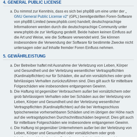
4. GENERAL PUBLIC LICENSE
Du nimmst zur Kenntnis, dass es sich bei phpBB um eine unter der „
GNU General Public License v2
“ (GPL) bereitgestellten Foren-Software
von phpBB Limited (www.phpbb.com) handelt; deutschsprachige
Informationen werden durch die deutschsprachige Community unter
www.phpbb.de zur Verfügung gestellt. Beide haben keinen Einfluss auf
die Art und Weise, wie die Software verwendet wird. Sie können
insbesondere die Verwendung der Software für bestimmte Zwecke nicht
untersagen oder auf Inhalte fremder Foren Einfluss nehmen.
5. GEWÄHRLEISTUNG
Der Betreiber haftet mit Ausnahme der Verletzung von Leben, Körper
und Gesundheit und der Verletzung wesentlicher Vertragspflichten
(Kardinalpflichten) nur für Schäden, die auf ein vorsätzliches oder grob
fahrlässiges Verhalten zurückzuführen sind. Dies gilt auch für mittelbare
Folgeschäden wie insbesondere entgangenen Gewinn.
Die Haftung ist gegenüber Verbrauchern außer bei vorsätzlichem oder
grob fahrlässigem Verhalten oder bei Schäden aus der Verletzung von
Leben, Körper und Gesundheit und der Verletzung wesentlicher
Vertragspflichten (Kardinalpflichten) auf die bei Vertragsschluss
typischerweise vorhersehbaren Schäden und im übrigen der Höhe nach
auf die vertragstypischen Durchschnittsschäden begrenzt. Dies gilt auch
für mittelbare Folgeschäden wie insbesondere entgangenen Gewinn.
Die Haftung ist gegenüber Unternehmern außer bei der Verletzung von
Leben, Körper und Gesundheit oder vorsätzlichem oder grob