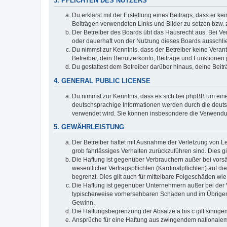
3. PFLICHTEN DES NUTZERS
Du erklärst mit der Erstellung eines Beitrags, dass er ke
Beiträgen verwendeten Links und Bilder zu setzen bzw.
Der Betreiber des Boards übt das Hausrecht aus. Bei V
oder dauerhaft von der Nutzung dieses Boards ausschlie
Du nimmst zur Kenntnis, dass der Betreiber keine Verantw
Betreiber, dein Benutzerkonto, Beiträge und Funktionen 
Du gestattest dem Betreiber darüber hinaus, deine Beit
4. GENERAL PUBLIC LICENSE
Du nimmst zur Kenntnis, dass es sich bei phpBB um eine
deutschsprachige Informationen werden durch die deuts
verwendet wird. Sie können insbesondere die Verwendun
5. GEWÄHRLEISTUNG
Der Betreiber haftet mit Ausnahme der Verletzung von Le
grob fahrlässiges Verhalten zurückzuführen sind. Dies 
Die Haftung ist gegenüber Verbrauchern außer bei vors
wesentlicher Vertragspflichten (Kardinalpflichten) auf
begrenzt. Dies gilt auch für mittelbare Folgeschäden 
Die Haftung ist gegenüber Unternehmern außer bei der V
typischerweise vorhersehbaren Schäden und im Übrigen 
Gewinn.
Die Haftungsbegrenzung der Absätze a bis c gilt sinnge
Ansprüche für eine Haftung aus zwingendem nationalem