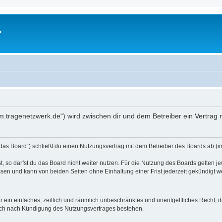
.
orum.tragenetzwerk.de“) wird zwischen dir und dem Betreiber ein Vertra
„das Board“) schließt du einen Nutzungsvertrag mit dem Betreiber des Boards ab (im
 so darfst du das Board nicht weiter nutzen. Für die Nutzung des Boards gelten jew
sen und kann von beiden Seiten ohne Einhaltung einer Frist jederzeit gekündigt w
ber ein einfaches, zeitlich und räumlich unbeschränktes und unentgeltliches Recht
auch nach Kündigung des Nutzungsvertrages bestehen.