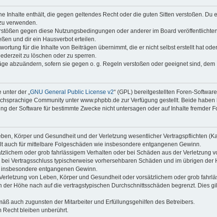
ine Inhalte enthält, die gegen geltendes Recht oder die guten Sitten verstoßen. Du 
 zu verwenden.
erstößen gegen diese Nutzungsbedingungen oder anderer im Board veröffentlichte
ßen und dir ein Hausverbot erteilen.
ortung für die Inhalte von Beiträgen übernimmt, die er nicht selbst erstellt hat od
jederzeit zu löschen oder zu sperren.
räge abzuändern, sofern sie gegen o. g. Regeln verstoßen oder geeignet sind, dem
 unter der „
GNU General Public License v2
“ (GPL) bereitgestellten Foren-Softwa
chsprachige Community unter www.phpbb.de zur Verfügung gestellt. Beide haben ke
g der Software für bestimmte Zwecke nicht untersagen oder auf Inhalte fremder F
ben, Körper und Gesundheit und der Verletzung wesentlicher Vertragspflichten (Kard
gilt auch für mittelbare Folgeschäden wie insbesondere entgangenen Gewinn.
ätzlichem oder grob fahrlässigem Verhalten oder bei Schäden aus der Verletzung 
 die bei Vertragsschluss typischerweise vorhersehbaren Schäden und im übrigen de
wie insbesondere entgangenen Gewinn.
erletzung von Leben, Körper und Gesundheit oder vorsätzlichem oder grob fahrläs
der Höhe nach auf die vertragstypischen Durchschnittsschäden begrenzt. Dies gi
mäß auch zugunsten der Mitarbeiter und Erfüllungsgehilfen des Betreibers.
 Recht bleiben unberührt.