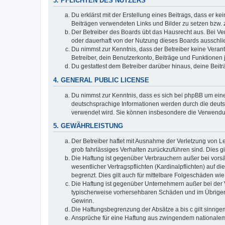
3. PFLICHTEN DES NUTZERS
Du erklärst mit der Erstellung eines Beitrags, dass er ke
Beiträgen verwendeten Links und Bilder zu setzen bzw.
Der Betreiber des Boards übt das Hausrecht aus. Bei V
oder dauerhaft von der Nutzung dieses Boards ausschlie
Du nimmst zur Kenntnis, dass der Betreiber keine Verantw
Betreiber, dein Benutzerkonto, Beiträge und Funktionen 
Du gestattest dem Betreiber darüber hinaus, deine Beit
4. GENERAL PUBLIC LICENSE
Du nimmst zur Kenntnis, dass es sich bei phpBB um eine
deutschsprachige Informationen werden durch die deuts
verwendet wird. Sie können insbesondere die Verwendun
5. GEWÄHRLEISTUNG
Der Betreiber haftet mit Ausnahme der Verletzung von Le
grob fahrlässiges Verhalten zurückzuführen sind. Dies 
Die Haftung ist gegenüber Verbrauchern außer bei vors
wesentlicher Vertragspflichten (Kardinalpflichten) auf
begrenzt. Dies gilt auch für mittelbare Folgeschäden 
Die Haftung ist gegenüber Unternehmern außer bei der V
typischerweise vorhersehbaren Schäden und im Übrigen 
Gewinn.
Die Haftungsbegrenzung der Absätze a bis c gilt sinnge
Ansprüche für eine Haftung aus zwingendem nationalem