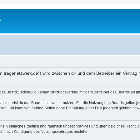
.
orum.tragenetzwerk.de“) wird zwischen dir und dem Betreiber ein Vertra
„das Board“) schließt du einen Nutzungsvertrag mit dem Betreiber des Boards ab (im
 so darfst du das Board nicht weiter nutzen. Für die Nutzung des Boards gelten jew
sen und kann von beiden Seiten ohne Einhaltung einer Frist jederzeit gekündigt w
ber ein einfaches, zeitlich und räumlich unbeschränktes und unentgeltliches Recht
auch nach Kündigung des Nutzungsvertrages bestehen.