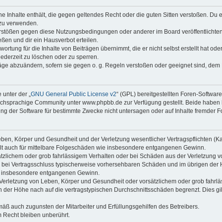
ine Inhalte enthält, die gegen geltendes Recht oder die guten Sitten verstoßen. Du 
 zu verwenden.
erstößen gegen diese Nutzungsbedingungen oder anderer im Board veröffentlichte
ßen und dir ein Hausverbot erteilen.
ortung für die Inhalte von Beiträgen übernimmt, die er nicht selbst erstellt hat od
jederzeit zu löschen oder zu sperren.
räge abzuändern, sofern sie gegen o. g. Regeln verstoßen oder geeignet sind, dem
 unter der „
GNU General Public License v2
“ (GPL) bereitgestellten Foren-Softwa
chsprachige Community unter www.phpbb.de zur Verfügung gestellt. Beide haben ke
g der Software für bestimmte Zwecke nicht untersagen oder auf Inhalte fremder F
ben, Körper und Gesundheit und der Verletzung wesentlicher Vertragspflichten (Kard
gilt auch für mittelbare Folgeschäden wie insbesondere entgangenen Gewinn.
ätzlichem oder grob fahrlässigem Verhalten oder bei Schäden aus der Verletzung 
 die bei Vertragsschluss typischerweise vorhersehbaren Schäden und im übrigen de
wie insbesondere entgangenen Gewinn.
erletzung von Leben, Körper und Gesundheit oder vorsätzlichem oder grob fahrläs
der Höhe nach auf die vertragstypischen Durchschnittsschäden begrenzt. Dies gi
mäß auch zugunsten der Mitarbeiter und Erfüllungsgehilfen des Betreibers.
 Recht bleiben unberührt.