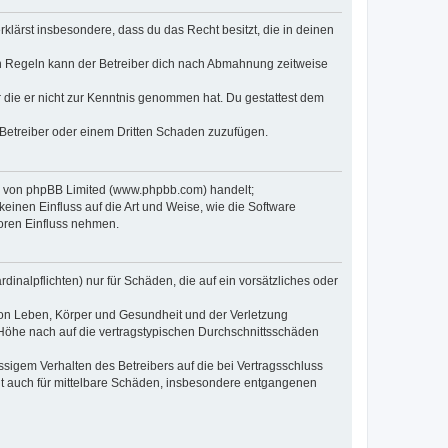
erklärst insbesondere, dass du das Recht besitzt, die in deinen
n Regeln kann der Betreiber dich nach Abmahnung zeitweise
er die er nicht zur Kenntnis genommen hat. Du gestattest dem
 Betreiber oder einem Dritten Schaden zuzufügen.
re von phpBB Limited (www.phpbb.com) handelt;
inen Einfluss auf die Art und Weise, wie die Software
oren Einfluss nehmen.
inalpflichten) nur für Schäden, die auf ein vorsätzliches oder
von Leben, Körper und Gesundheit und der Verletzung
r Höhe nach auf die vertragstypischen Durchschnittsschäden
sigem Verhalten des Betreibers auf die bei Vertragsschluss
lt auch für mittelbare Schäden, insbesondere entgangenen