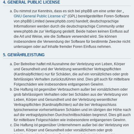
4. GENERAL PUBLIC LICENSE
Du nimmst zur Kenntnis, dass es sich bei phpBB um eine unter der „
GNU General Public License v2
“ (GPL) bereitgestellten Foren-Software
von phpBB Limited (www.phpbb.com) handelt; deutschsprachige
Informationen werden durch die deutschsprachige Community unter
www.phpbb.de zur Verfügung gestellt. Beide haben keinen Einfluss auf
die Art und Weise, wie die Software verwendet wird. Sie können
insbesondere die Verwendung der Software für bestimmte Zwecke nicht
untersagen oder auf Inhalte fremder Foren Einfluss nehmen.
5. GEWÄHRLEISTUNG
Der Betreiber haftet mit Ausnahme der Verletzung von Leben, Körper
und Gesundheit und der Verletzung wesentlicher Vertragspflichten
(Kardinalpflichten) nur für Schäden, die auf ein vorsätzliches oder grob
fahrlässiges Verhalten zurückzuführen sind. Dies gilt auch für mittelbare
Folgeschäden wie insbesondere entgangenen Gewinn.
Die Haftung ist gegenüber Verbrauchern außer bei vorsätzlichem oder
grob fahrlässigem Verhalten oder bei Schäden aus der Verletzung von
Leben, Körper und Gesundheit und der Verletzung wesentlicher
Vertragspflichten (Kardinalpflichten) auf die bei Vertragsschluss
typischerweise vorhersehbaren Schäden und im übrigen der Höhe nach
auf die vertragstypischen Durchschnittsschäden begrenzt. Dies gilt auch
für mittelbare Folgeschäden wie insbesondere entgangenen Gewinn.
Die Haftung ist gegenüber Unternehmern außer bei der Verletzung von
Leben, Körper und Gesundheit oder vorsätzlichem oder grob