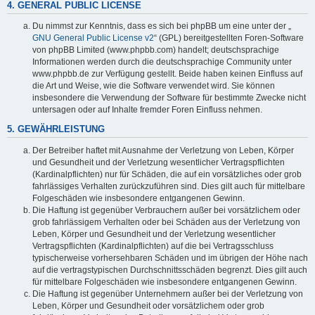
4. GENERAL PUBLIC LICENSE
Du nimmst zur Kenntnis, dass es sich bei phpBB um eine unter der „
GNU General Public License v2
“ (GPL) bereitgestellten Foren-Software
von phpBB Limited (www.phpbb.com) handelt; deutschsprachige
Informationen werden durch die deutschsprachige Community unter
www.phpbb.de zur Verfügung gestellt. Beide haben keinen Einfluss auf
die Art und Weise, wie die Software verwendet wird. Sie können
insbesondere die Verwendung der Software für bestimmte Zwecke nicht
untersagen oder auf Inhalte fremder Foren Einfluss nehmen.
5. GEWÄHRLEISTUNG
Der Betreiber haftet mit Ausnahme der Verletzung von Leben, Körper
und Gesundheit und der Verletzung wesentlicher Vertragspflichten
(Kardinalpflichten) nur für Schäden, die auf ein vorsätzliches oder grob
fahrlässiges Verhalten zurückzuführen sind. Dies gilt auch für mittelbare
Folgeschäden wie insbesondere entgangenen Gewinn.
Die Haftung ist gegenüber Verbrauchern außer bei vorsätzlichem oder
grob fahrlässigem Verhalten oder bei Schäden aus der Verletzung von
Leben, Körper und Gesundheit und der Verletzung wesentlicher
Vertragspflichten (Kardinalpflichten) auf die bei Vertragsschluss
typischerweise vorhersehbaren Schäden und im übrigen der Höhe nach
auf die vertragstypischen Durchschnittsschäden begrenzt. Dies gilt auch
für mittelbare Folgeschäden wie insbesondere entgangenen Gewinn.
Die Haftung ist gegenüber Unternehmern außer bei der Verletzung von
Leben, Körper und Gesundheit oder vorsätzlichem oder grob