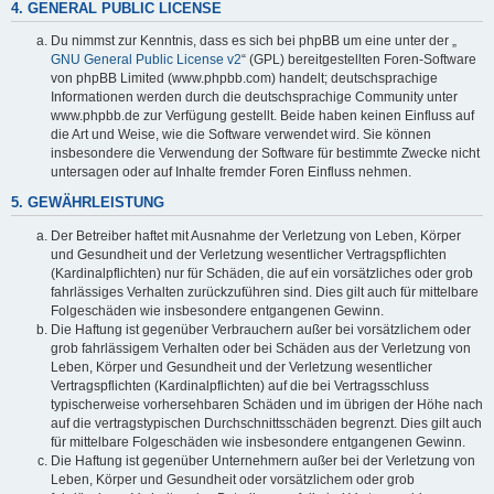
4. GENERAL PUBLIC LICENSE
Du nimmst zur Kenntnis, dass es sich bei phpBB um eine unter der „
GNU General Public License v2
“ (GPL) bereitgestellten Foren-Software
von phpBB Limited (www.phpbb.com) handelt; deutschsprachige
Informationen werden durch die deutschsprachige Community unter
www.phpbb.de zur Verfügung gestellt. Beide haben keinen Einfluss auf
die Art und Weise, wie die Software verwendet wird. Sie können
insbesondere die Verwendung der Software für bestimmte Zwecke nicht
untersagen oder auf Inhalte fremder Foren Einfluss nehmen.
5. GEWÄHRLEISTUNG
Der Betreiber haftet mit Ausnahme der Verletzung von Leben, Körper
und Gesundheit und der Verletzung wesentlicher Vertragspflichten
(Kardinalpflichten) nur für Schäden, die auf ein vorsätzliches oder grob
fahrlässiges Verhalten zurückzuführen sind. Dies gilt auch für mittelbare
Folgeschäden wie insbesondere entgangenen Gewinn.
Die Haftung ist gegenüber Verbrauchern außer bei vorsätzlichem oder
grob fahrlässigem Verhalten oder bei Schäden aus der Verletzung von
Leben, Körper und Gesundheit und der Verletzung wesentlicher
Vertragspflichten (Kardinalpflichten) auf die bei Vertragsschluss
typischerweise vorhersehbaren Schäden und im übrigen der Höhe nach
auf die vertragstypischen Durchschnittsschäden begrenzt. Dies gilt auch
für mittelbare Folgeschäden wie insbesondere entgangenen Gewinn.
Die Haftung ist gegenüber Unternehmern außer bei der Verletzung von
Leben, Körper und Gesundheit oder vorsätzlichem oder grob